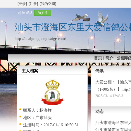
[登录]
[注册]
[我的空间]
粉丝
45人
加关注
汕头市澄海区东里大爱信鸽公
http://daaigongpeng.saige.com/
首页
|
简介
|
公棚动
主人档案
鸽讯
大爱公棚
：【汕头
（1-905名）】
http:
2025-03-14 12:48:31
联系人：
杨海柱
动态
地区：
广东汕头
汕头市澄海区东里
注册时间：
2017-01-16 16:50:51
汕头市澄海区东里