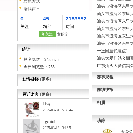
联系方式
汕头市澄海区东里
给我留言
汕头市澄海区东里
0
45
2183552
汕头市澄海区东里
关注
粉丝
访问
汕头市澄海区东里
加关注
发私信
汕头市澄海区东里大
汕头市澄海区东里大
统计
一送回至代理点）
汕头大爱信鸽公棚
总浏览数：9425373
广东汕头大爱信鸽
今日浏览数：755
赛事规程
友情链接
[更多]
赛绩快报
最近访客
[更多]
相册
11jay
2025-03-31 15:30:44
动静
aigemin1
2025-03-18 13:16:51
大爱公