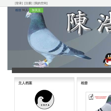
[登录]
[注册]
[我的空间]
粉丝
90人
加关注
主人档案
相册