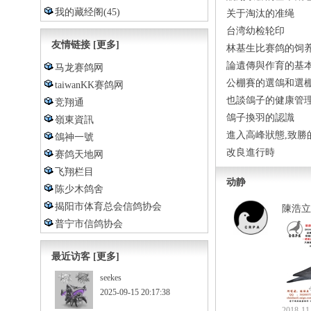
我的藏经阁
(45)
关于淘汰的准绳
台湾幼检轮印
友情链接
[更多]
林基生比赛鸽的饲
論遺傳與作育的基
马龙赛鸽网
公棚賽的選鴿和選
taiwanKK赛鸽网
也談鴿子的健康管
竞翔通
鴿子換羽的認識
嶺東資訊
進入高峰狀態,致勝
鴿神一號
改良進行時
赛鸽天地网
飞翔栏目
动静
陈少木鸽舍
揭阳市体育总会信鸽协会
陳浩立
普宁市信鸽协会
最近访客
[更多]
seekes
2025-09-15 20:17:38
2018-11