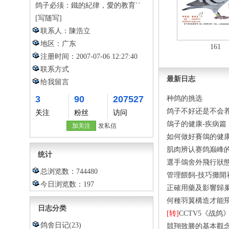
鸽子必须：鐵的紀律，愛的教育``
[写随写]
联系人：
陳浩立
地区：
广东
161
注册时间：
2007-07-06 12:27:40
联系方式
最新日志
给我留言
3
90
207527
种鸽的挑选
鸽子不好还是不会
关注
粉丝
访问
鴿子的健康-疾病篇
加关注
发私信
如何做好賽鴿的健
肌肉辨认赛鸽巅峰
统计
選手鴿舍外飛行狀
总浏览数：744480
管理餵飼-技巧攤開
今日浏览数：197
正確用藥及影響歸
何種羽翼構造才能飛
日志分类
[转]
CCTV5《战鸽
鸽舍日记
(23)
競翔致勝的基本觀