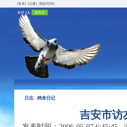
[登录]
[注册]
[我的空间]
粉丝
1人
加关注
日志 -
鸽舍日记
吉安市访
发表时间：2006-05-07 6:45:4