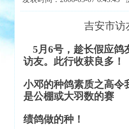
吉安市访
5
月6号，趁长假应鸽
访友。此行收获良多！
小邓的种鸽素质之高令
是公棚或大羽数的赛
绩鸽做的种！