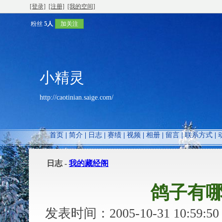
[登录]
[注册]
[我的空间]
粉丝
5人
加关注
小精灵
http://caotinian.saige.com/
首页
|
简介
|
日志
|
赛绩
|
视频
|
相册
|
留言
|
联系方式
|
日志 -
我的藏经阁
鸽子有
发表时间：2005-10-31 10:59