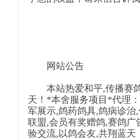
网站公告
本站热爱和平,传播赛鸽
天！*本舍服务项目*代理：
军展示,鸽药鸽具,鸽病诊治
联盟,会员有奖赠鸽,赛鸽广
验交流,以鸽会友,共翔蓝天