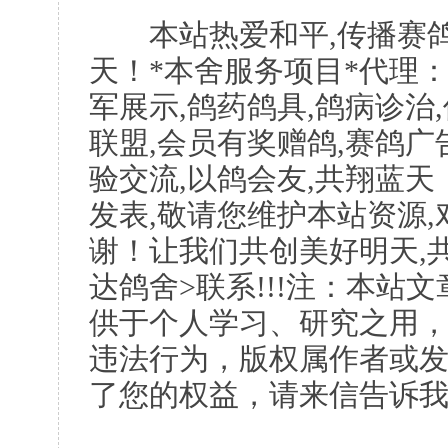
本站热爱和平,传播赛鸽
天！*本舍服务项目*代理：
军展示,鸽药鸽具,鸽病诊治
联盟,会员有奖赠鸽,赛鸽广
验交流,以鸽会友,共翔蓝天
发表,敬请您维护本站资源
谢！让我们共创美好明天,共
达鸽舍>联系!!!注：本站
供于个人学习、研究之用
违法行为，版权属作者或
了您的权益，请来信告诉