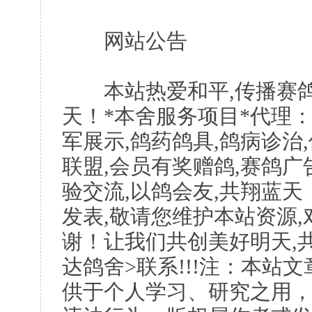
网站公告
本站热爱和平,传播赛鸽
天！*本舍服务项目*代理：
军展示,鸽药鸽具,鸽病诊治
联盟,会员有奖赠鸽,赛鸽广
验交流,以鸽会友,共翔蓝天
发表,敬请您维护本站资源
谢！让我们共创美好明天,共
达鸽舍>联系!!!注：本站
供于个人学习、研究之用