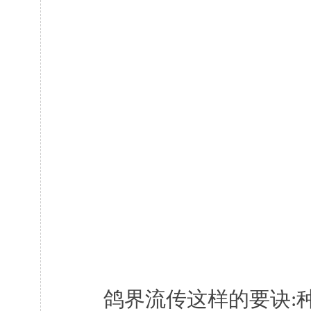
鸽界流传这样的要诀:种,