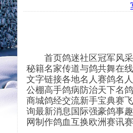
首页鸽迷社区冠军风采名
秘籍名家传道与鸽共舞在
文字链接各地名人赛鸽名
公棚高手鸽病防治天下名
商城鸽经交流新手宝典赛
询最新消息国际强豪鸽事
网制作鸽血互换欧洲赛讯