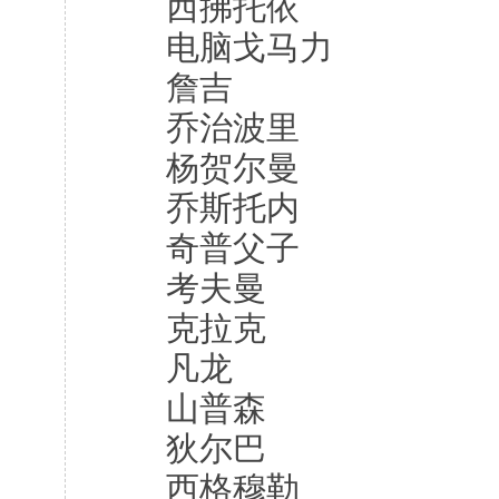
西拂托依
电脑戈马力
詹吉
乔治波里
杨贺尔曼
乔斯托内
奇普父子
考夫曼
克拉克
凡龙
山普森
狄尔巴
西格穆勒