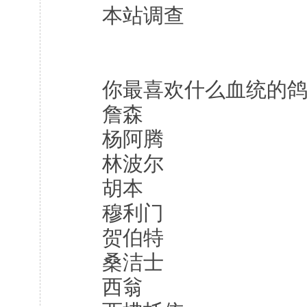
本站调查
你最喜欢什么血统的鸽
詹森
杨阿腾
林波尔
胡本
穆利门
贺伯特
桑洁士
西翁