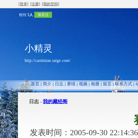
[登录]
[注册]
[我的空间]
粉丝
5人
加关注
小精灵
http://caotinian.saige.com/
首页
|
简介
|
日志
|
赛绩
|
视频
|
相册
|
留言
|
联系方式
|
日志 -
我的藏经阁
赛
发表时间：2005-09-30 22:1