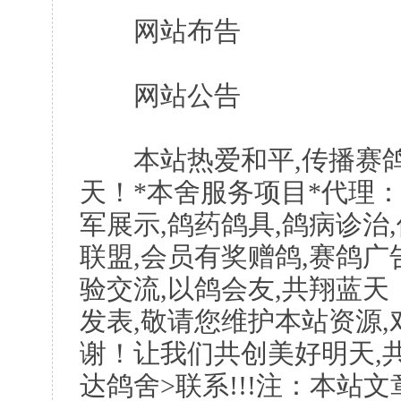
网站布告
网站公告
本站热爱和平,传播赛鸽
天！*本舍服务项目*代理：
军展示,鸽药鸽具,鸽病诊治
联盟,会员有奖赠鸽,赛鸽广
验交流,以鸽会友,共翔蓝天
发表,敬请您维护本站资源
谢！让我们共创美好明天,共
达鸽舍>联系!!!注：本站