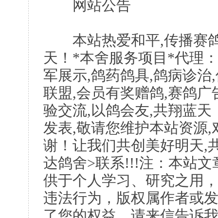
网站公告
本站热爱和平,传播赛鸽
天！*本舍服务项目*代理：
军展示,鸽药鸽具,鸽病诊治
联盟,会员有奖赠鸽,赛鸽广
验交流,以鸽会友,共翔蓝天
发表,敬请您维护本站资源
谢！让我们共创美好明天,共
达鸽舍>联系!!!注：本站
供于个人学习、研究之用
违法行为，版权属作者或
了您的权益，请来信告诉