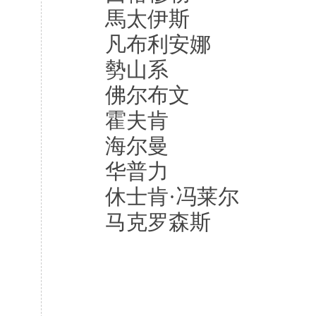
馬太伊斯
凡布利安娜
勢山系
佛尔布文
霍夫肯
海尔曼
华普力
休士肯·冯莱尔
马克罗森斯