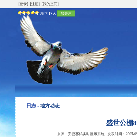
[登录]
[注册]
[我的空间]
粉丝
17人
加关注
日志 -
地方动态
盛世公棚
来源：安捷赛鸽实时显示系统 发表时间：2005-09-09