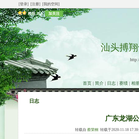
[登录]
[注册]
[我的空间]
粉丝
26人
加关注
汕头搏翔
http:
首页
|
简介
|
日志
|
赛绩
|
相
日志
广东龙湖公
转载自
蔡荣桐
转载于2020-11-18 17: