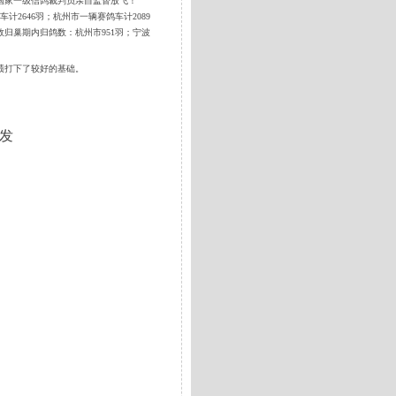
国家一级信鸽裁判员亲自监督放飞！
2646羽；杭州市一辆赛鸽车计2089
效归巢期内归鸽数：杭州市951羽；宁波
成绩打下了较好的基础。
发