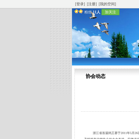
[登录]
[注册]
[我的空间]
粉丝
11人
加关注
协会动态
浙江省首届鸽王赛于2011年5月