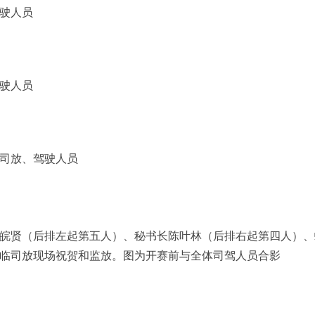
驶人员
驶人员
司放、驾驶人员
皖贤（后排左起第五人）、秘书长陈叶林（后排右起第四人）、
临司放现场祝贺和监放。图为开赛前与全体司驾人员合影