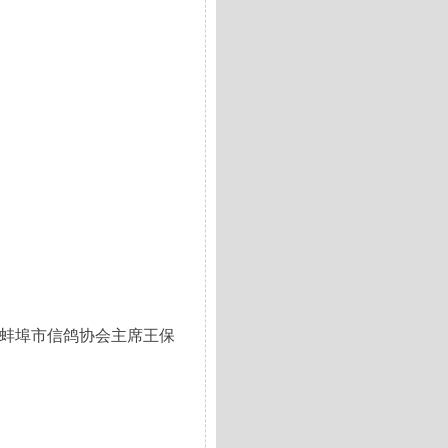
蚌埠市信鸽协会主席王保