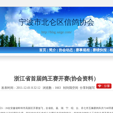
宁波市北仑区信鸽协会
http://blsg.saige.com/
首页
|
简介
|
协会动态
|
赛事规程
|
赛绩快报
|
浙江省首届鸽王赛开赛(协会资料）
发表时间：2011-12-01 8:32:12 浏览数：1663
转到我空间
分享到随写
26日5：20在安徽省蚌埠市高新区开赛放飞，全省杭、嘉、湖、宁、绍、台、舟七市五辆赛鸽车共7240