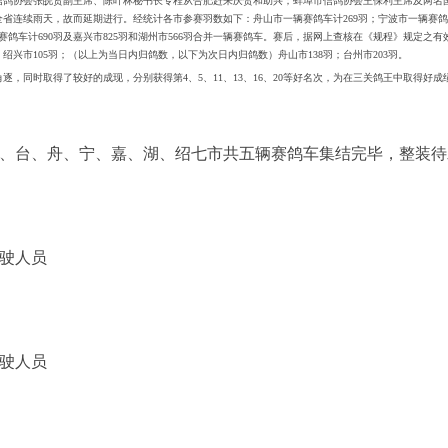
信鸽协会张皖贤副主席、陈叶林秘书长专程从合肥赶来庆贺和助兴；蚌埠市信鸽协会王保利主席及两名
省连续雨天，故而延期进行。经统计各市参赛羽数如下：舟山市一辆赛鸽车计269羽；宁波市一辆赛鸽车计
赛鸽车计690羽及嘉兴市825羽和湖州市566羽合并一辆赛鸽车。赛后，据网上查核在《规程》规定之有
0羽；绍兴市105羽；（以上为当日内归鸽数，以下为次日内归鸽数）舟山市138羽；台州市203羽。
逐，同时取得了较好的成现，分别获得第4、5、11、13、16、20等好名次，为在三关鸽王中取得好
、台、舟、宁、嘉、湖、绍七市共五辆赛鸽车集结完毕，整装待
驶人员
驶人员