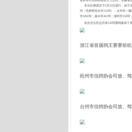
及蚌埠市信
鸽协会的大力支持，安徽省
本次比赛原定于5月22日进行，由于全
羽（另捎带绍兴市155羽）；台州市一辆
市1062羽；嘉兴市441羽；湖州市25
此次北仑区总共有150羽赛鸽参加了角
浙江省首届鸽王赛赛前杭
杭州市信鸽协会司放、驾
台州市信鸽协会司放、驾