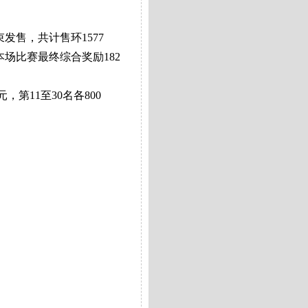
束发售，共计售环
1577
本场比赛最终
综合
奖励
182
元，第
11
至
30
名各
800