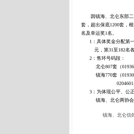
因镇海、北仑东部二
套，超出保底
1200
套，根
名及幸运奖
1
名。
1
：具体奖金分配第
元，第
31
至
182
名
2
：售环号码段：
北仑
807
套（
01936
镇海
770
套（
01930
0204601
3
：为体现公平、公
镇海、北仑两协会
镇海、
北仑信