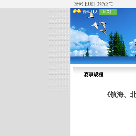
[登录]
[注册]
[我的空间]
粉丝
11人
加关注
赛事规程
《镇海、北