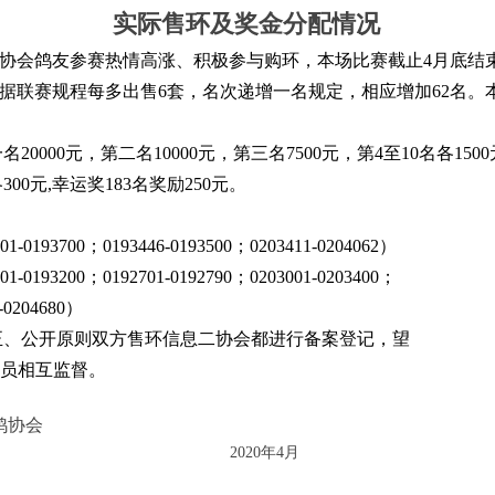
实际售环及奖金分配情况
协会鸽友参赛热情高涨、积极参与购环，本场比赛截止
4
月底结
据联赛规程每多出售
6
套，名次递增一名规定，相应增加
62
名。
一名
20000
元，第二名
10000
元，第三名
7500
元，第
4
至
10
名各
1500
各
300
元
,
幸运奖
183
名奖励
250
元。
01-0193700
；
0193446-0193500
；
0203411-0204062
）
01-0193200
；
0192701-0192790
；
0203001-0203400
；
-0204680
）
正、公开原则双方售环信息二协会都进行备案登记，望
员相互监督。
鸽协会
2020
年
4
月