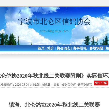
宁波市北仑区信鸽协会
http://blsg.saige.com/
首页
|
简介
|
协会动态
|
赛事规程
|
赛绩快报
|
仑鸽协2020年秋北线二关联赛附则》实际售
发表时间：2020-05-04 14:02:58 浏览数：1681
转到我空间
分享到随写
镇海、北仑鸽协
2020
年秋北线二关联赛