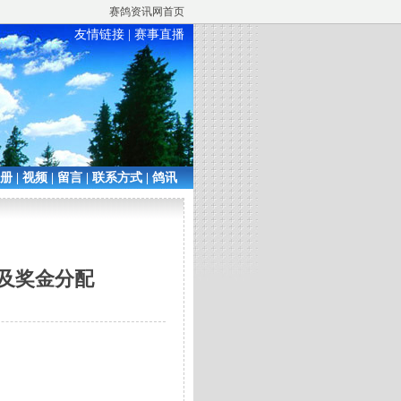
赛鸽资讯网首页
友情链接
|
赛事直播
相册
|
视频
|
留言
|
联系方式
|
鸽讯
环及奖金分配