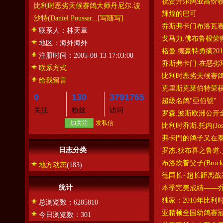
祝贺开尔鸽业高价
比利时恶劣天候赛鸽大师丹尼尔.波
輝煌的巴可
沙特(Daniel Poussar...
[写随写]
乔斯弗卡门布洛瓦
联系人：
林天章
戈马力.佛布鲁根荣
地区：
海外海外
格曼.德豪特勇摘20
注册时间：
2005-08-13 17:03:00
乔斯弗卡门-在恶劣
联系方式
比利时恶劣天候赛鸽大师丹
给我留言
克里斯克莱伯特荣获
0
130
3791765
超級名鸽"亞伯號"
关注
粉丝
访问
罗森.波斯欧洲公开
加关注
发私信
比利时乔斯.托内(Jo
弗卡門的鸽子又在
日志分类
罗杰.狄布喜之鲁道
布洛坎普父子(Bro
地方动态
(183)
德国长~超长距离战神
统计
本季完美成績——
独家：2010年比
总浏览数：6285810
亚精顿全国幼鸽赛冠
今日浏览数：301