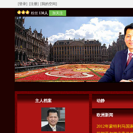
[登录]
[注册]
[我的空间]
粉丝
130人
加关注
主人档案
动静
欧洲新闻
2012年蒙特利马国