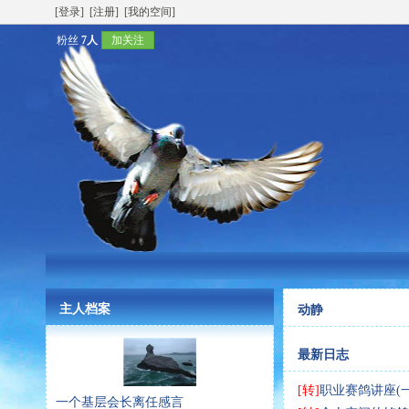
[登录]
[注册]
[我的空间]
粉丝
7人
加关注
主人档案
动静
最新日志
[转]
职业赛鸽讲座(一
一个基层会长离任感言