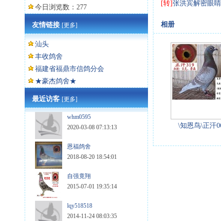
[转]
张洪宾解密眼睛
今日浏览数：277
相册
友情链接
[更多]
汕头
丰收鸽舍
福建省福鼎市信鸽分会
★豪杰鸽舍★
最近访客
[更多]
whm0595
\知恩鸟\正汗06
2020-03-08 07:13:13
恩福鸽舍
2018-08-20 18:54:01
自强竟翔
2015-07-01 19:35:14
lqy518518
2014-11-24 08:03:35