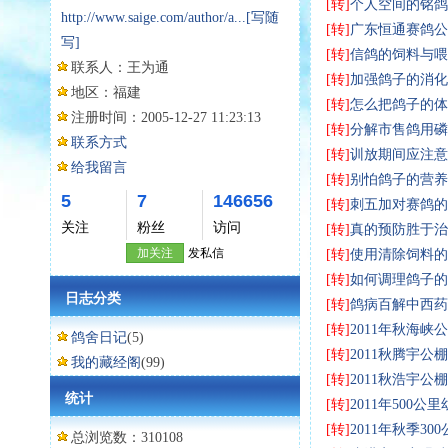
[转]
个人空间的铭鸽
http://www.saige.com/author/a...
[写随
[转]
广东恒通赛鸽公棚
写]
[转]
信鸽的饲料与喂
联系人：
王为通
[转]
加强鸽子的消化
地区：
福建
[转]
怎么把鸽子的体
注册时间：
2005-12-27 11:23:13
[转]
分解市售鸽用磷
联系方式
[转]
训放期间应注意
给我留言
[转]
别怕鸽子的营养
5
7
146656
[转]
刺五加对赛鸽的
关注
粉丝
访问
[转]
真的预防胜于治
加关注
发私信
[转]
使用清除饲料的
[转]
如何调理鸽子的
日志分类
[转]
鸽病百解中西药
[转]
2011年秋海峡
鸽舍日记
(5)
[转]
2011秋腾宇公
我的藏经阁
(99)
[转]
2011秋浩宇公
统计
[转]
2011年500公
[转]
2011年秋季3
总浏览数：310108