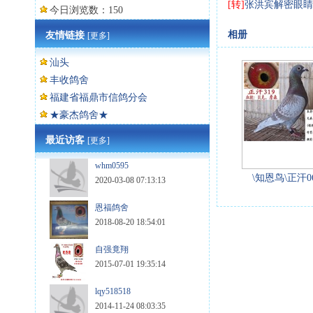
[转]
张洪宾解密眼睛
今日浏览数：150
相册
友情链接
[更多]
汕头
丰收鸽舍
福建省福鼎市信鸽分会
★豪杰鸽舍★
最近访客
[更多]
whm0595
\知恩鸟\正汗06
2020-03-08 07:13:13
恩福鸽舍
2018-08-20 18:54:01
自强竟翔
2015-07-01 19:35:14
lqy518518
2014-11-24 08:03:35