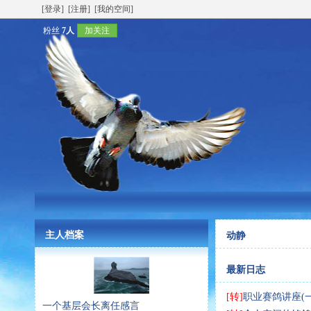
[登录]
[注册]
[我的空间]
粉丝
7人
加关注
主人档案
动静
最新日志
[转]
职业赛鸽讲座(一
一个基层会长离任感言