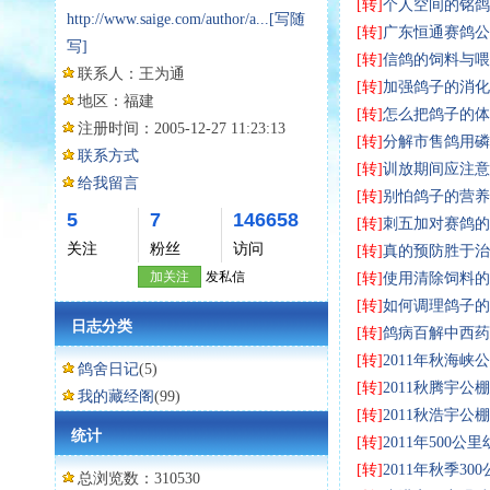
[转]
个人空间的铭鸽
http://www.saige.com/author/a...
[写随
[转]
广东恒通赛鸽公棚
写]
[转]
信鸽的饲料与喂
联系人：
王为通
[转]
加强鸽子的消化
地区：
福建
[转]
怎么把鸽子的体
注册时间：
2005-12-27 11:23:13
[转]
分解市售鸽用磷
联系方式
[转]
训放期间应注意
给我留言
[转]
别怕鸽子的营养
5
7
146658
[转]
刺五加对赛鸽的
关注
粉丝
访问
[转]
真的预防胜于治
加关注
发私信
[转]
使用清除饲料的
[转]
如何调理鸽子的
日志分类
[转]
鸽病百解中西药
[转]
2011年秋海峡
鸽舍日记
(5)
[转]
2011秋腾宇公
我的藏经阁
(99)
[转]
2011秋浩宇公
统计
[转]
2011年500公
[转]
2011年秋季3
总浏览数：310530