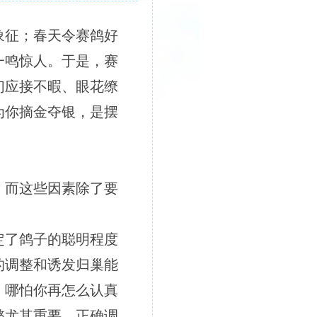
象征；春天令赛鸽好
一鸣惊人。于是，赛
们应接不暇、眼花缭
为你摘金夺银，是摆
，而这些因素除了要
定了鸽子的聪明程度
的调整和诱发归巢能
，哪怕你再怎么认真
整尤其重要，正确调