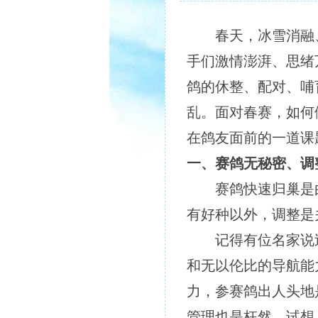
春天，冰雪消融
手们激情澎湃、思绪
鸽的休整、配对、哺
乱。面对春赛，如何
在鸽友面前的一道课
一、赛鸽无秘密、调
赛鸽快速归巢是
有好种以外，调整是
记得有位名家说
和无以伦比的导航能
力，参赛鸽出人头地
管理也是枉然。试想