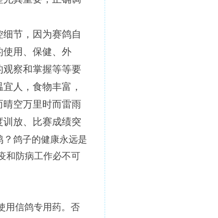
控细节，因为赛鸽自
的使用、保健、外
的观察和掌握等等要
温宜人，食物丰富，
而晴空万里时而雷雨
度训放、比赛成绩突
鸽？
鸽子的健康永远是
疫和防病工作必不可
使用信鸽专用药。否