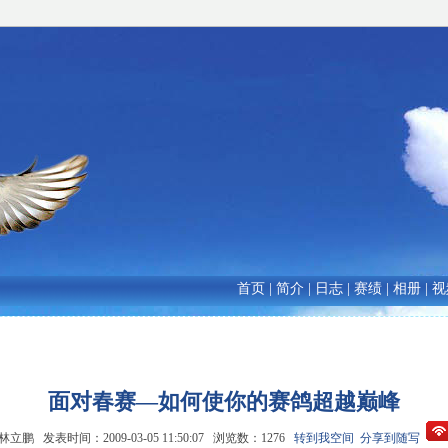
首页
|
简介
|
日志
|
赛绩
|
相册
|
视
面对春赛—如何使你的赛鸽超越巅峰
立鹏 发表时间：2009-03-05 11:50:07 浏览数：1276
转到我空间
分享到随写