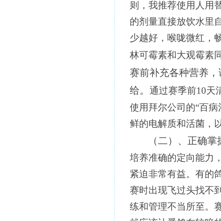
则，我推荐使用人用
的剂量直接放饮水里
少越好，喉咙微红，
林可霉素和大观霉素
赛前补充各种营养，
给。
通过赛季前
10
天
使用拜尔公司的“百病
鲜的电解质和活菌，
（二）、正确掌
培养准确的定向能力
紧迫非常有益。有的
赛时出现飞过头找不
练和管理不当所至。