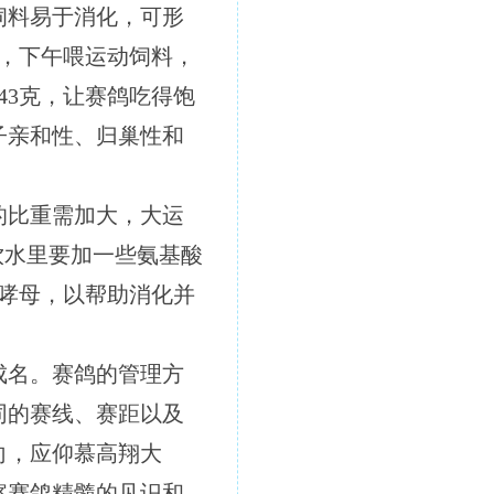
饲料易于消化，可形
，下午喂运动饲料，
43克，让赛鸽吃得饱
子亲和性、归巢性和
的比重需加大，大运
饮水里要加一些氨基酸
哮母，以帮助消化并
成名。赛鸽的管理方
同的赛线、赛距以及
向，应仰慕高翔大
察赛鸽精髓的见识和