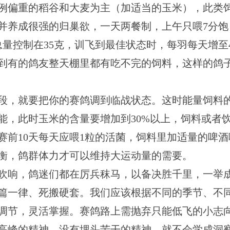
例偏重的稻谷和大麦为主（加适当的玉米），此类
并养成很强的归巢欲，一天两餐制，上午只喂7分饱
总量控制在35克，训飞到最佳状态时，每羽每天增至
到有的鸽友整天棚里都有吃不完的饲料，这样的鸽
段，就要把你的赛鸽调到临战状态。这时能量饲料
能，此时玉米的含量要增加到
30%
以上，饲料或者
赛前
10
天每天应喂
1
粒的活菌，饲料里加适量的啤酒
衡，鸽群体力才可以维持大运动量的需要。
吹响，鸽迷们都在厉兵秣马，以备决胜千里，一举
篇一律、死搬硬套。我们应该根据不同的季节、不
调节，灵活掌握。赛鸽路上需抛弃只能低飞的小志
高峰的精神，没有埋头苦干的精神，就不会学成洞