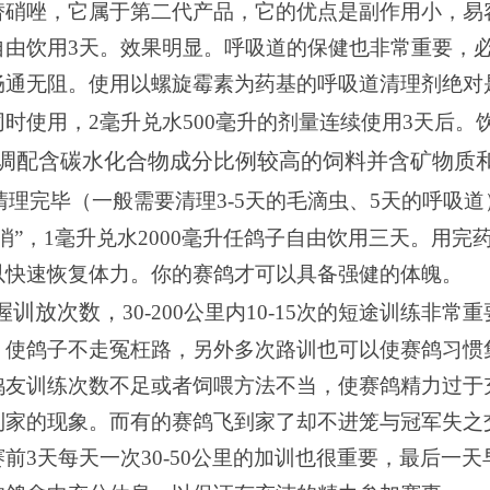
替硝唑，它属于第二代产品，它的优点是副作用小，易
自由饮用
3
天。效果明显。呼吸道的保健也非常重要，
畅通无阻。使用以螺旋霉素为药基的呼吸道清理剂绝对
同时使用，
2
毫升兑水
500
毫升的剂量连续使用
3
天后。
调配含碳水化合物成分比例较高的饲料并含矿物质
清理完毕（一般需要清理
3-5
天的毛滴虫、
5
天的呼吸道
消”，
1
毫升兑水
2000
毫升任鸽子自由饮用三天。
用完
以快速恢复体力。你的赛鸽才可以具备强健的体魄。
握训放次数，
30-200
公里
内10-15
次的短途训练非常重
，使鸽子不走冤枉路，另外多次路训也可以使赛鸽习惯
鸽友训练次数不足或者饲喂方法不当，使赛鸽精力过于
到家的现象。而有的赛鸽飞到家了却不进笼与冠军失之
赛前
3
天每天一次
30-50
公里
的加训也很重要，最后一天早