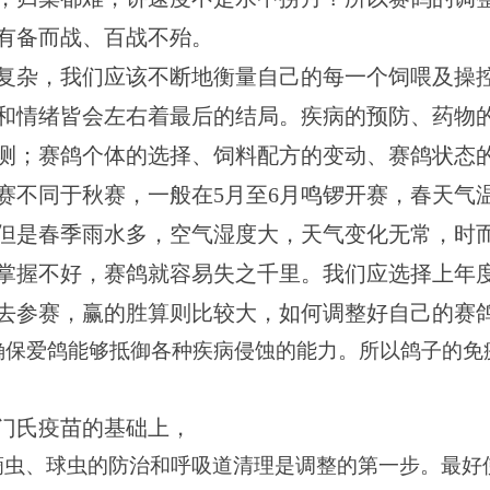
有备而战、百战不殆。
复杂，我们应该不断地衡量自己的每一个饲喂及操
和情绪皆会左右着最后的结局。疾病的预防、药物
测；赛鸽个体的选择、饲料配方的变动、赛鸽状态
赛不同于秋赛，一般在
5
月至
6
月鸣锣开赛，春天气
但是春季雨水多，空气湿度大，天气变化无常，时
掌握不好，赛鸽就容易失之千里。我们应选择上年
去参赛，赢的胜算则比较大，如何调整好自己的赛
确保爱鸽能够抵御各种疾病侵蚀的能力。所以鸽子的免
门氏疫苗的基础上，
滴虫、球虫的防治和呼吸道清理是调整的第一步。最好