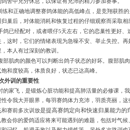
的鸽舍中充分休息，以保证有充沛的精力参加赛事。
训练和正确地调整赛鸽体能的高低峰点，是竞翔获胜的
训归巢后，对体能消耗和恢复过程的仔细观察而采取相
手鸽已经配对，或者喂仔
5
天左右，它的恋巢性更好、
失，这时，它们的情绪表现为急噪不安、举止失控。再
里，本人有过深刻的教训。
腹部肌肉的颜色可以判断出鸽子状态的好坏。腹部肌肉
气饱和度较高，体质良好，状态已达高峰。
次外训的重要性
时的家飞，是锻炼心脏功能和提高肺活量的必修课，
进性令我大开眼界，每羽赛鸽体力充沛，羽质亮丽，这
是提高赛鸽定向和快速归巢能力的
飞和赛前多次训放
以教会你的爱鸽适应将来可能遇到的难题，包括对气候
别和记忆、躲避天敌以及耐力锻炼等。另外多次路训也