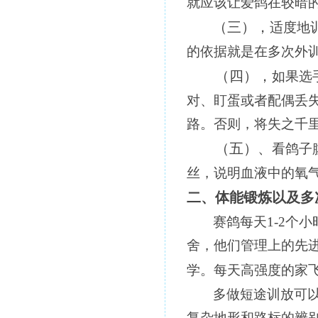
就应该让爱鸽在较暗
（三），
适度地
的依据就是在多次外
（四），
如果选
对、盯蛋或者配偶丢
路。否则，将失之千
（五）、
看鸽子
丝，说明血液中的氧
二、体能锻炼以及多
赛鸽每天
1-2
个小
舍，他们管理上的先
学。每天高强度的家
多做短途训放可
复杂地形和路标的辨