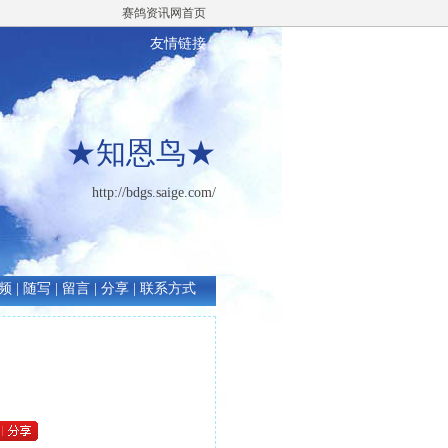
赛鸽资讯网首页
友情链接
★知恩鸟★
http://bdgs.saige.com/
频
|
随写
|
留言
|
分享
|
联系方式