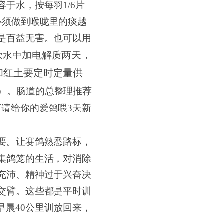
容于水，按每羽
1/6
片
必须做到喉咙里的痰越
是百益无害。也可以用
加电解质两天，
饮水中
和红土要定时定量供
）。肠道的总整理推荐
药请给你的爱鸽喂
3
天新
要。让赛鸽熟悉路标，
集鸽笼的生活，对消除
充沛、精神过于兴奋决
交臂。这些都是平时训
晨40
公里训放回来，