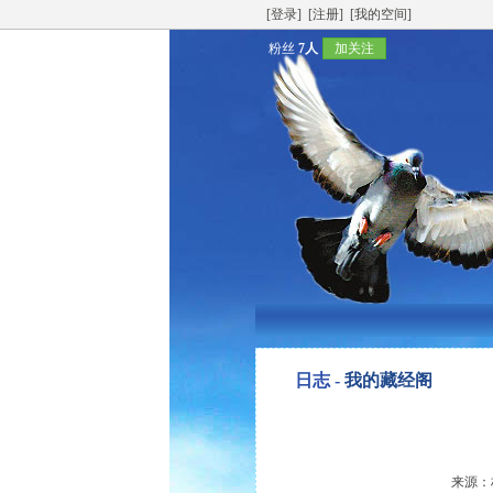
[登录]
[注册]
[我的空间]
粉丝
7人
加关注
日志 -
我的藏经阁
来源：林