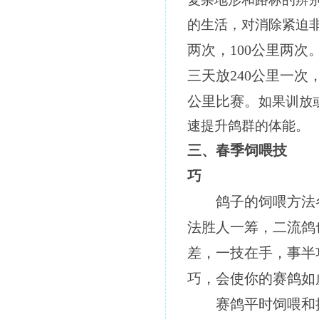
的生活，对消除紧迫
两次，100公里两次
三天放240公里一次
公里比赛。
如果训放
速提升鸽群的体能。
三、春季饲喂技
巧
鸽子的
饲喂
方法
法胜人一筹，二流鸽
差，一技在手，事半
巧，会使你的赛鸽如
赛鸽平时
饲喂和