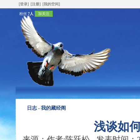
[登录]
[注册]
[我的空间]
粉丝
7人
加关注
日志 -
我的藏经阁
浅谈如
来源：作者:陈跃松 发表时间：2009-