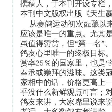
撰稿人，于本刊开设专栏
本刊中文版权出版《天生
从赛鸽运动初次酝酿以
应该是唯一的重点。尤其
虽值得赞赏，但
“
第一名
”
鸽友心里唯一的终极目标
赏率
25
％的国家里，也是
“
奉承或崇拜的滋味。这类
家相中的话，价格更高上
乎没什么新鲜观点可言；
鸽友来讲，大家嘴里说来
老话。大多数鸽友都清楚