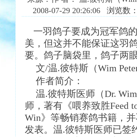
2008-07-29 20:26:06 浏览
一羽鸽子要成为冠军鸽
美，但这并不能保证这羽
要。鸽子脑袋里，鸽子两
文
/
温
.
彼特斯（
Wim Pete
作者简介：
温
.
彼特斯医师（
Dr. Wim
师，著有《喂养致胜
Feed t
Win
》等畅销赛鸽书籍，并
发表。温
.
彼特斯医师已签