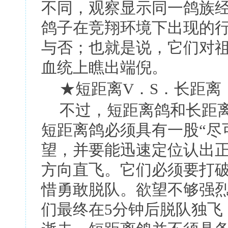
不同，观察显示同一鸽族
鸽子在竞翔环境下出现的
与否；也就是说，它们对
血统上瞧出端倪。
★
短距离
V
．
S
．长距离
不过，短距离鸽和长距
短距离鸽必须具有一股
“
尽
望，并要能迅速定位认出
方向直飞。它们必须要打
惜勇敢脱队。欲望不够强
们最终在
5
分钟后脱队独飞