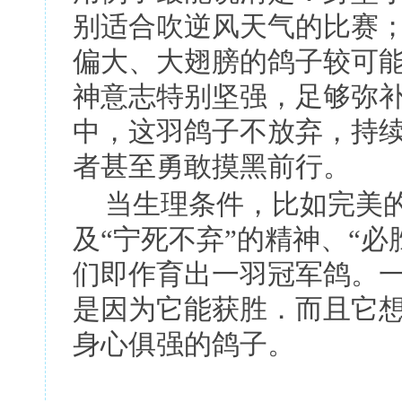
别适合吹逆风天气的比赛
偏大、大翅膀的鸽子较可
神意志特别坚强，足够弥
中，这羽鸽子不放弃，持
者甚至勇敢摸黑前行。
当生理条件，比如完美
及
“
宁死不弃
”
的精神、
“
必
们即作育出一羽冠军鸽。
是因为它能获胜．而且它
身心俱强的鸽子。