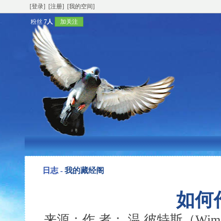
[登录]
[注册]
[我的空间]
粉丝
7人
加关注
日志 -
我的藏经阁
如何
来源：作 者： 温.彼特斯（Wim