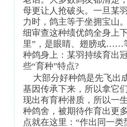
母更让人抢破头。一旦某
力时，鸽主等于坐拥宝山
细审查这种绩优鸽全身上
里
”
，是眼睛、翅膀或
……
种鸽身上：某羽持续育出
些
“
育种
”
特点
?
大部分好种鸽是先飞出
基因传承下来，所以拿它
现出有育种潜质，所以一
种鸽舍，被期待作育出更
点就在这里：
“
作出同一类