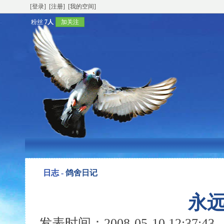
[登录]
[注册]
[我的空间]
粉丝
7人
加关注
日志 -
鸽舍日记
永
发表时间：2008-05-10 12:37: