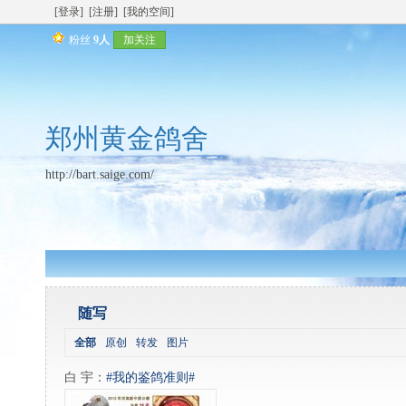
[登录]
[注册]
[我的空间]
粉丝
9人
加关注
郑州黄金鸽舍
http://bart.saige.com/
随写
全部
原创
转发
图片
白 宇
：
#我的鉴鸽准则#