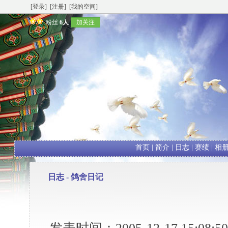
[登录]
[注册]
[我的空间]
粉丝
6人
加关注
首页
|
简介
|
日志
|
赛绩
|
相
日志 -
鸽舍日记