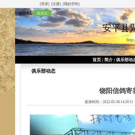
[登录]
[注册]
[我的空间]
粉丝
0人
加关注
安平县
http:
首页
|
简介
|
俱乐部动
俱乐部动态
饶阳信鸽寄
发表时间：2022-05-30 14:20