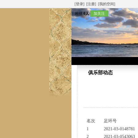
[登录]
[注册]
[我的空间]
粉丝
0人
加关注
俱乐部动态
名次
足环号
1
2021-03-0148781
2
2021-03-0543063