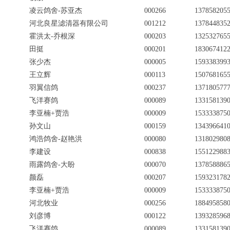
凌云鸽舍-苏亚杰
000266
137858205
河北良星滤清器有限公司
001212
137844835
霍洪太-乔根深
000203
132532765
田挺
000201
183067412
张少杰
000005
159338399
王立辉
000113
150768165
羽翼信鸽
000237
137180577
飞洋赛鸽
000089
133158139
李亚楠+贾浩
000009
153333875
孙文山
000159
134396641
鸿浩鸽舍-赵艳洪
000080
131802980
李建设
000838
155122988
雨露鸽舍-大盼
000070
137858886
颜磊
000207
159323178
李亚楠+贾浩
000009
153333875
河北牧业
000256
188495858
刘彦博
000122
139328596
飞洋赛鸽
000089
133158139