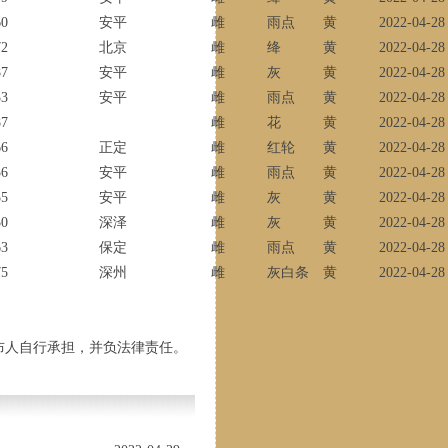
60
安平
雌
雨点
黄
2022-04-28
72
北京
雌
绛
黄
2022-04-28
87
安平
雌
灰
黄
2022-04-28
33
安平
雌
雨点
黄
2022-04-28
87
雌
花
黄
2022-04-28
66
正定
雌
红轮
黄
2022-04-28
56
安平
雌
雨点
黄
2022-04-28
55
安平
雌
灰
黄
2022-04-28
50
深泽
雌
灰
黄
2022-04-28
63
保定
雌
雨点
黄
2022-04-28
75
深州
雌
灰白条
黄
2022-04-28 
布人自行承担，并负法律责任。