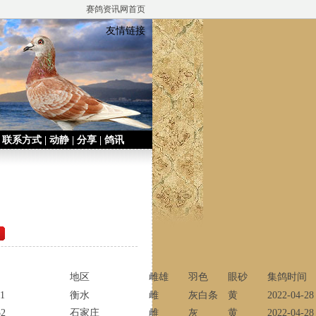
赛鸽资讯网首页
友情链接
|
联系方式
|
动静
|
分享
|
鸽讯
地区
雌雄
羽色
眼砂
集鸽时间
31
衡水
雌
灰白条
黄
2022-04-28
52
石家庄
雌
灰
黄
2022-04-28 