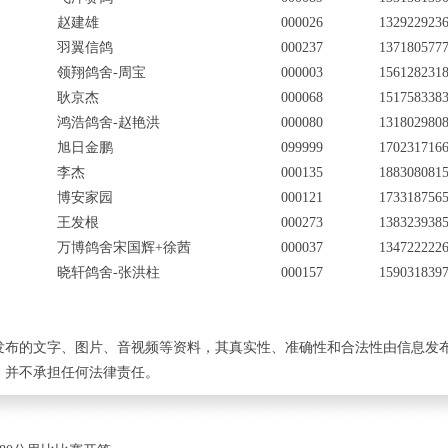
赵建雄
000026
132922923
羽翼信鸽
000237
137180577
领翔鸽舍-周宝
000003
156128231
耿京杰
000068
151758338
鸿浩鸽舍-赵艳洪
000080
131802980
旭日金鹏
099999
170231716
李杰
000135
188308081
博安家园
000121
173318756
王发根
000273
138323938
万博鸽舍宋国辉+徐茜
000037
134722222
晓轩鸽舍-张洪柱
000157
159031839
发布的文字、图片、音视频等资料，其真实性、准确性和合法性由信息发
，并不承担任何法律责任。