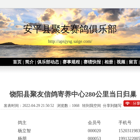
安平县聚友赛鸽俱乐部
http://apxjysg.saige.com/
首页
|
简介
|
俱乐部动态
|
赛事规程
|
赛绩快报
|
相册
|
视频
|
留言
饶阳县聚友信鸽寄养中心280公里当日归巢
发表时间：2022-04-29 21:50:52 浏览数：1068
转到我空间
分享到随写
鸽主
会员号
手机号
杨立智
000020
152031198
杨朋
000053
199132200