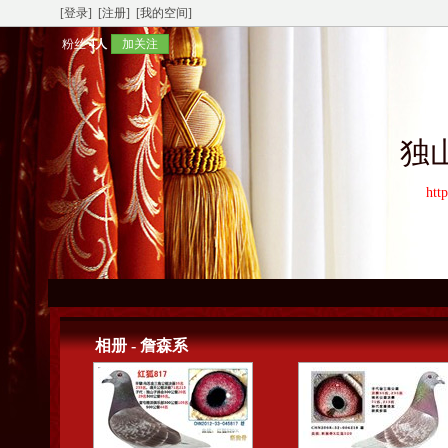
[登录]
[注册]
[我的空间]
粉丝
4人
加关注
独
htt
相册 - 詹森系