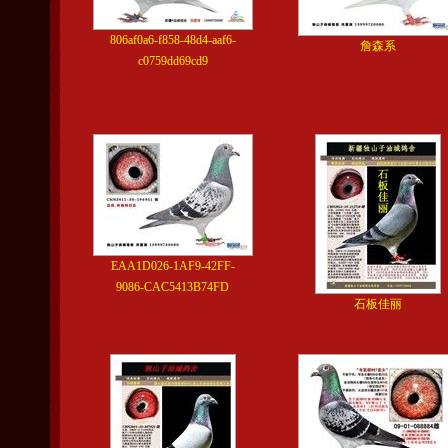
806af0a6-f858-48d4-aaf6-
詹森系
c0759dd69cd9
EAA1D026-1AF9-42FF-
9086-CAC5413B74FD
石板佳丽