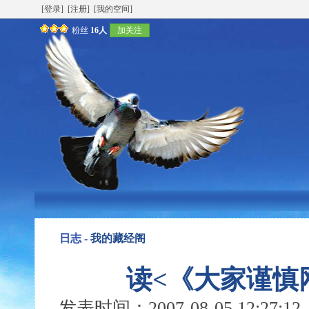
[登录]
[注册]
[我的空间]
粉丝
16人
加关注
日志 -
我的藏经阁
读<《大家谨慎
发表时间：2007-08-05 12:27