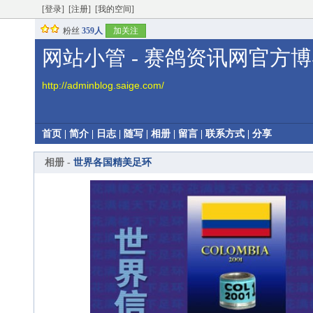
[登录]
[注册]
[我的空间]
粉丝
359人
加关注
网站小管 - 赛鸽资讯网官方
http://adminblog.saige.com/
首页
|
简介
|
日志
|
随写
|
相册
|
留言
|
联系方式
|
分享
相册 -
世界各国精美足环