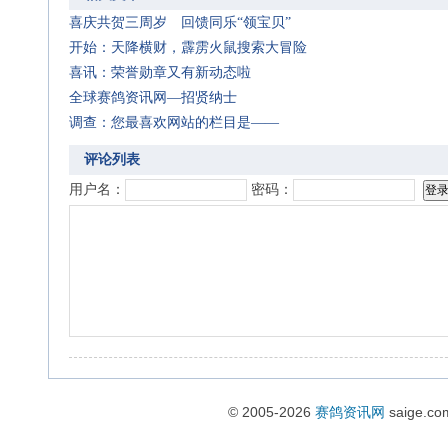
喜庆共贺三周岁 回馈同乐“领宝贝”
开始：天降横财，霹雳火鼠搜索大冒险
喜讯：荣誉勋章又有新动态啦
全球赛鸽资讯网—招贤纳士
调查：您最喜欢网站的栏目是——
评论列表
用户名：
密码：
© 2005-2026
赛鸽资讯网
saige