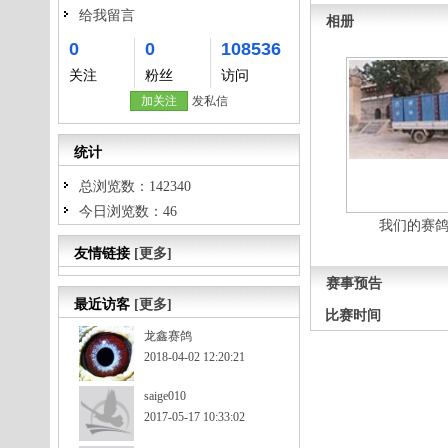
给我留言
相册
0
0
108536
关注
粉丝
访问
加关注
发私信
统计
总浏览数：142340
今日浏览数：46
我们的赛
友情链接
[更多]
赛事预告
最近访客
[更多]
比赛时间
龙鑫赛鸽
2018-04-02 12:20:21
saige010
2017-05-17 10:33:02