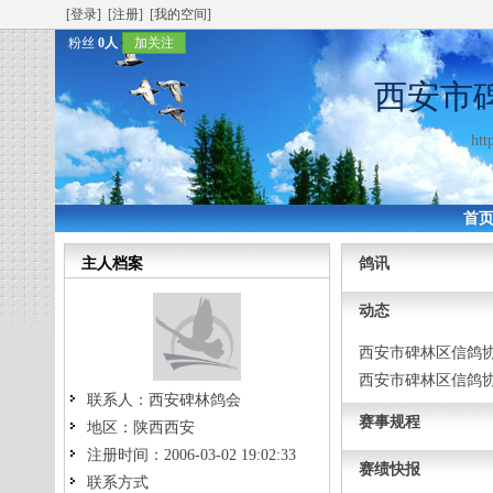
[登录]
[注册]
[我的空间]
粉丝
0人
加关注
西安市
htt
首
主人档案
鸽讯
动态
西安市碑林区信鸽
西安市碑林区信鸽
联系人：
西安碑林鸽会
赛事规程
地区：
陕西西安
注册时间：
2006-03-02 19:02:33
赛绩快报
联系方式