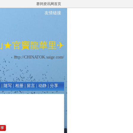
赛鸽资讯网首页
友情链接
山★官竇龍華里✈
http://CHINATOK.saige.com/
绩
|
随写
|
相册
|
留言
|
动静
|
分享