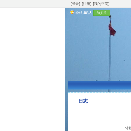
[登录]
[注册]
[我的空间]
粉丝
483人
加关注
日志
转