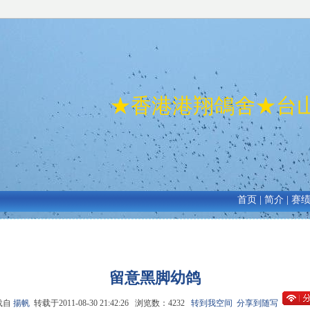
★香港港翔鴿舍★台
首页
|
简介
|
赛
留意黑脚幼鸽
载自
揚帆
转载于2011-08-30 21:42:26 浏览数：4232
转到我空间
分享到随写