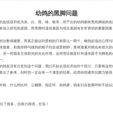
幼鸽的黑脚问题
的血统或羽色为灰、白、雨、绛、银等，所产出的幼鸽都有黑色脚或肉色
有深入研究的原因。而黑脚对遗传基因与优生基因有非常密切的重要因素
的次数很频繁，而真正能达到受精的只有那么一两个。雌鸽必须在心理与
体激素，刺激排卵与雄鸽的精子结合成受精卵，黄体激素对精虫有很大的
。另一些朋友主张阳光的光合作用。这些理论都是针对遗传因子与脚色的
一。
的鸽友没有注意到这个问题，我们不妨从现在开始作个统计。只要将这些
拿出了参考，到时您一定会有一个满意的结果。此类幼鸽通常抗菌力较强
时候，什么特比环、公棚赛、指定环、幼鸽赛，鸽友们在套脚环时不妨以
出了很多，抗病力很强，壮实！