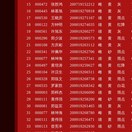
15
000472
张胜鸿
200719152212
雌
黄
灰
16
000445
林慕旭
200819270918
雌
黄
灰
17
000530
王晓庆
200819271167
雄
黄
雨点
18
000122
方钟明
200819274035
雄
黄
红降
19
000561
许旭东
200919260277
雄
黄
灰
20
000296
郑少波
200619269573
雌
黄
雨点
21
000108
方庆彬
200919263112
雌
黄
灰
22
000341
许佩华
200819262706
雌
砂
雨点
23
000077
林坤海
200919257341
雄
黄
雨点
24
000497
黄培涛
200919259627
雌
黄
红降
25
000104
许汉生
200819266511
雌
黄
雨点
26
000328
郑练文
200919268738
雄
黄
雨点
27
000535
罗家胜
200919268342
雌
黄
白花
28
000003
郑梓杰
200919266090
雄
黄
雨点
29
000111
黄伟强
200919258200
雌
砂
雨点
30
000081
郑益宾
200919261465
雄
黄
灰
31
000077
林坤海
200919268780
雌
黄
雨点
32
000111
黄伟强
200919256471
雄
黄
雨点
33
000113
曾宪丰
200919262936
雄
砂
雨点