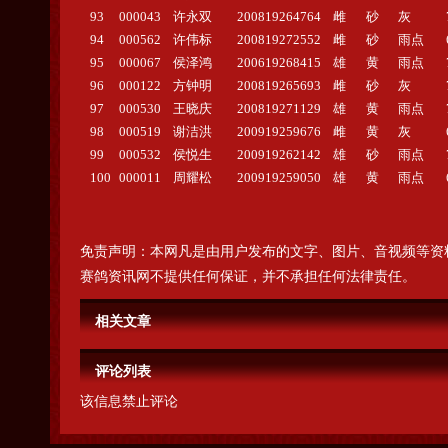
93
000043
许永双
200819264764
雌
砂
灰
94
000562
许伟标
200819272552
雌
砂
雨点
95
000067
侯泽鸿
200619268415
雄
黄
雨点
96
000122
方钟明
200819265693
雌
砂
灰
97
000530
王晓庆
200819271129
雄
黄
雨点
98
000519
谢洁洪
200919259676
雌
黄
灰
99
000532
侯悦生
200919262142
雄
砂
雨点
100
000011
周耀松
200919259050
雄
黄
雨点
免责声明：本网凡是由用户发布的文字、图片、音视频等资
赛鸽资讯网不提供任何保证，并不承担任何法律责任。
相关文章
评论列表
该信息禁止评论