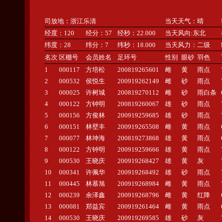
司放地：浙江乐清
当天天气：晴
经度：120
经分：57
经秒：22.000
当天风向:东北
纬度：28
纬分：7
纬秒：18.000
当天风力：二级
名次
区棚号
会员姓名
足环号
性别
眼砂
羽色
1
000117
方培松
200819265601
雌
黄
雨点
2
000532
侯悦生
200919262149
雌
砂
雨点
3
000025
许树城
200819270112
雌
砂
雨白条
4
000122
方钟明
200819260067
雄
砂
雨点
5
000156
方俊林
200919259685
雄
砂
雨点
6
000151
林壁丰
200919265508
雌
黄
雨点
7
000077
林坤海
200819273868
雄
黄
雨点
8
000122
方钟明
200919259666
雄
黄
雨点
9
000530
王晓庆
200919268427
雄
黄
灰
10
000341
许佩华
200919268492
雄
砂
雨点
11
000445
林慕旭
200919268984
雌
黄
雨点
12
000239
余泽鑫
200919268796
雌
黄
红降
13
000081
郑益宾
200919261464
雌
黄
雨点
14
000530
王晓庆
200919269585
雄
砂
灰