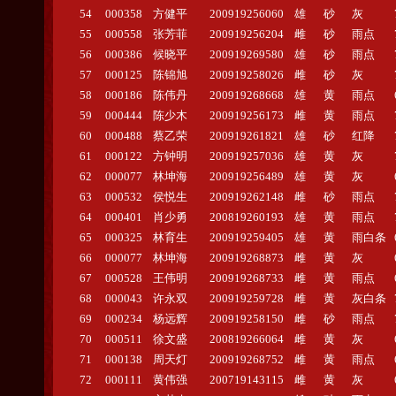
54
000358
方健平
200919256060
雄
砂
灰
55
000558
张芳菲
200919256204
雌
砂
雨点
56
000386
候晓平
200919269580
雄
砂
雨点
57
000125
陈锦旭
200919258026
雌
砂
灰
58
000186
陈伟丹
200919268668
雄
黄
雨点
59
000444
陈少木
200919256173
雌
黄
雨点
60
000488
蔡乙荣
200919261821
雄
砂
红降
61
000122
方钟明
200919257036
雄
黄
灰
62
000077
林坤海
200919256489
雄
黄
灰
63
000532
侯悦生
200919262148
雌
砂
雨点
64
000401
肖少勇
200819260193
雄
黄
雨点
65
000325
林育生
200919259405
雄
黄
雨白条
66
000077
林坤海
200919268873
雌
黄
灰
67
000528
王伟明
200919268733
雌
黄
雨点
68
000043
许永双
200919259728
雌
黄
灰白条
69
000234
杨远辉
200919258150
雌
砂
雨点
70
000511
徐文盛
200819266064
雌
黄
灰
71
000138
周天灯
200919268752
雌
黄
雨点
72
000111
黄伟强
200719143115
雌
黄
灰