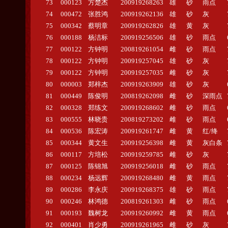
73
000123
方楚杰
200919268263
雄
砂
雨点
74
000472
张胜鸿
200919262136
雄
砂
灰
75
000342
蔡明章
200919262826
雄
黄
灰
76
000188
杨洁标
200919256506
雄
砂
雨点
77
000122
方钟明
200819261054
雌
砂
雨点
78
000122
方钟明
200919257045
雄
砂
灰
79
000122
方钟明
200919257035
雌
砂
灰
80
000003
郑梓杰
200919263909
雄
砂
灰
81
000449
陈俊明
200819262098
雌
砂
深雨点
82
000328
郑练文
200919268602
雌
砂
雨点
83
000555
林晓贵
200819273202
雌
砂
雨点
84
000536
陈宏涛
200919261747
雌
黄
红/绛
85
000344
黄文生
200919256398
雌
黄
灰白条
86
000117
方培松
200919259785
雌
砂
灰
87
000125
陈锦旭
200919256018
雌
砂
雨点
88
000234
杨远辉
200919268480
雌
黄
雨点
89
000286
李永庆
200919268375
雄
砂
雨点
90
000246
林鸿德
200819261303
雌
砂
雨点
91
000193
魏树龙
200919260992
雌
黄
雨点
92
000401
肖少勇
200919261965
雌
砂
灰