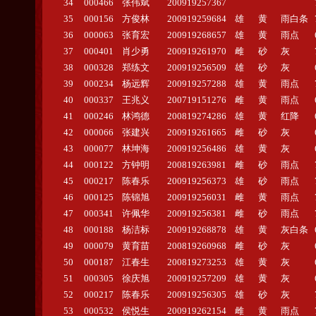
34
000466
张伟斌
200919257367
35
000156
方俊林
200919259684
雄
黄
雨白条
36
000063
张育宏
200919268657
雄
黄
雨点
37
000401
肖少勇
200919261970
雌
砂
灰
38
000328
郑练文
200919256509
雄
砂
灰
39
000234
杨远辉
200919257288
雄
黄
雨点
40
000337
王兆义
200719151276
雌
黄
雨点
41
000246
林鸿德
200819274286
雄
黄
红降
42
000066
张建兴
200919261665
雌
砂
灰
43
000077
林坤海
200919256486
雄
黄
灰
44
000122
方钟明
200819263981
雌
砂
雨点
45
000217
陈春乐
200919256373
雄
砂
雨点
46
000125
陈锦旭
200919256031
雌
黄
雨点
47
000341
许佩华
200919256381
雌
砂
雨点
48
000188
杨洁标
200919268878
雄
黄
灰白条
49
000079
黄育苗
200819260968
雌
砂
灰
50
000187
江春生
200819273253
雄
黄
灰
51
000305
徐庆旭
200919257209
雄
黄
灰
52
000217
陈春乐
200919256305
雄
砂
灰
53
000532
侯悦生
200919262154
雌
黄
雨点