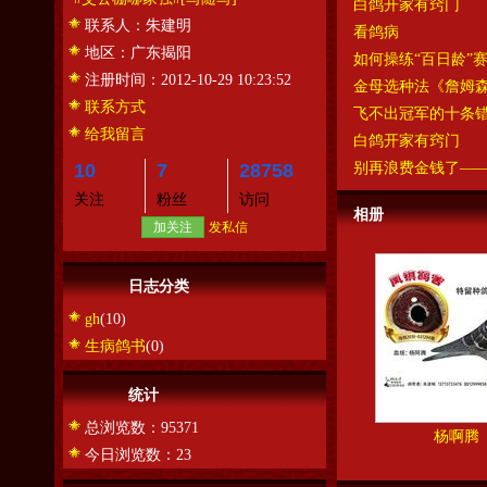
白鸽开家有窍门
联系人：
朱建明
看鸽病
地区：
广东揭阳
如何操练“百日龄”
注册时间：
2012-10-29 10:23:52
金母选种法《詹姆
联系方式
飞不出冠军的十条
给我留言
白鸽开家有窍门
10
7
28758
别再浪费金钱了—
关注
粉丝
访问
相册
加关注
发私信
日志分类
gh
(10)
生病鸽书
(0)
统计
总浏览数：95371
杨啊腾
今日浏览数：23