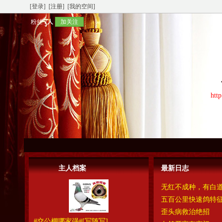
[登录]
[注册]
[我的空间]
粉丝
7人
加关注
htt
主人档案
最新日志
无红不成种，有白
五百公里快速鸽特
歪头病救治绝招
#交公棚哪家强#
[写随写]