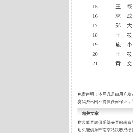
15 王 筱 武
16 林 成 福
17 郑 大 为
18 王 筱 武
19 施 小 岳
20 王 筱 武
21 黄 文 清
免责声明：本网凡是由用户发
赛鸽资讯网不提供任何保证，
相关文章
耐久能赛鸽俱乐部决赛站南京
耐久能俱乐部南京站决赛成绩