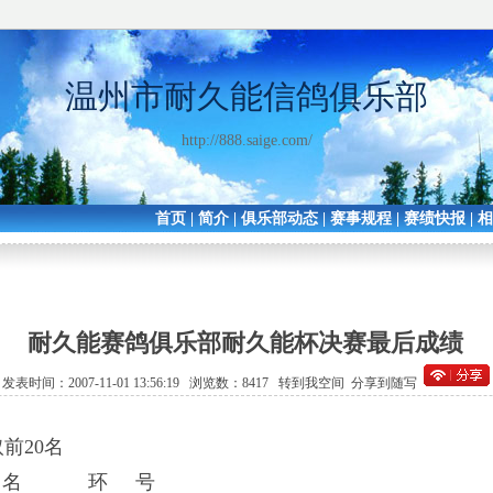
温州市耐久能信鸽俱乐部
http://888.saige.com/
首页
|
简介
|
俱乐部动态
|
赛事规程
|
赛绩快报
|
耐久能赛鸽俱乐部耐久能杯决赛最后成绩
发表时间：2007-11-01 13:56:19 浏览数：8417
转到我空间
分享到随写
0名
 名 环 号