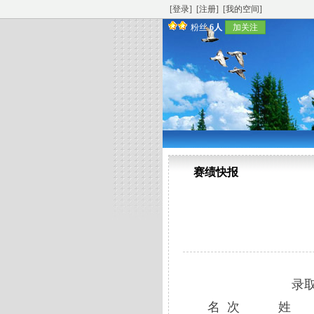
[登录]
[注册]
[我的空间]
粉丝
6人
加关注
赛绩快报
录取前2
名 次 姓