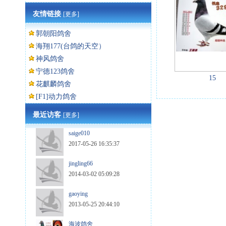
友情链接
[更多]
郭朝阳鸽舍
海翔177(台鸽的天空）
神风鸽舍
宁德123鸽舍
15
花麒麟鸽舍
[F1]动力鸽舍
最近访客
[更多]
saige010
2017-05-26 16:35:37
jingling66
2014-03-02 05:09:28
gaoying
2013-05-25 20:44:10
海波鸽舍