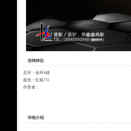
信鸽特征
足环：
金环4雄
血统：
红狐731
作育者：
详细介绍