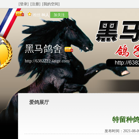
[登录]
[注册]
[我的空间]
粉丝
86人
加关注
黑马鸽舍
http://6382222.saige.com/
爱鸽展厅
特留种鸽 
发布时间：2021-08-09