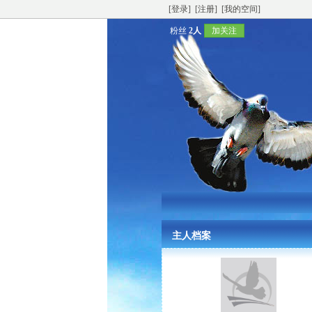
[登录]
[注册]
[我的空间]
粉丝
2人
加关注
主人档案