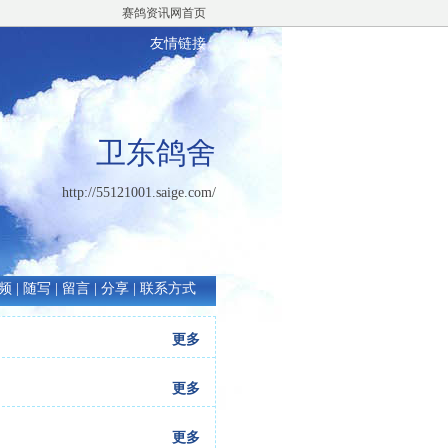
赛鸽资讯网首页
友情链接
卫东鸽舍
http://55121001.saige.com/
频
|
随写
|
留言
|
分享
|
联系方式
更多
更多
更多