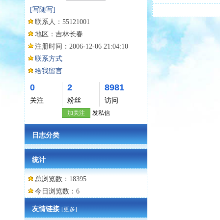
[写随写]
联系人：
55121001
地区：
吉林长春
注册时间：
2006-12-06 21:04:10
联系方式
给我留言
0
2
8981
关注
粉丝
访问
加关注
发私信
日志分类
统计
总浏览数：18395
今日浏览数：6
友情链接
[更多]