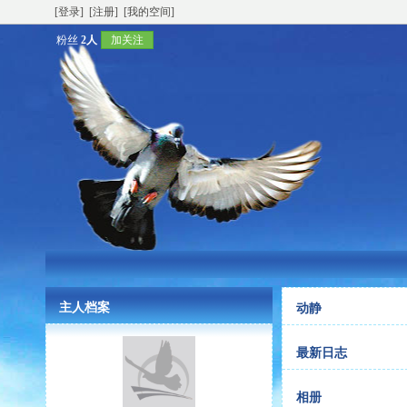
[登录]
[注册]
[我的空间]
粉丝
2人
加关注
主人档案
动静
最新日志
相册