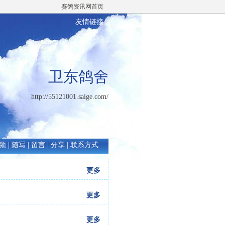
赛鸽资讯网首页
友情链接
卫东鸽舍
http://55121001.saige.com/
频
|
随写
|
留言
|
分享
|
联系方式
更多
更多
更多