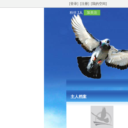
[登录]
[注册]
[我的空间]
粉丝
2人
加关注
主人档案