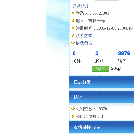
[写随写]
联系人：
55121001
地区：
吉林长春
注册时间：
2006-12-06 21:04:10
联系方式
给我留言
0
2
8979
关注
粉丝
访问
加关注
发私信
日志分类
统计
总浏览数：18378
今日浏览数：0
友情链接
[更多]