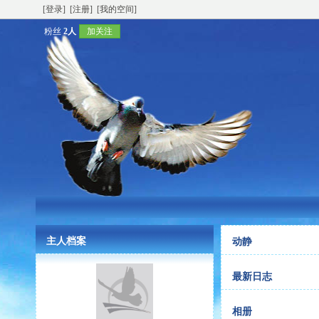
[登录]
[注册]
[我的空间]
粉丝
2人
加关注
主人档案
动静
最新日志
相册