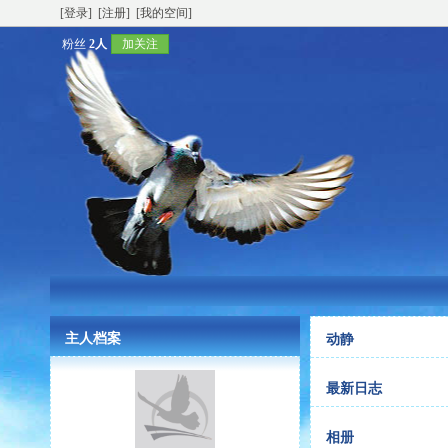
[登录]
[注册]
[我的空间]
粉丝
2人
加关注
主人档案
动静
最新日志
相册