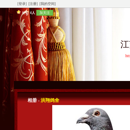
[登录]
[注册]
[我的空间]
粉丝
4人
加关注
江
ht
相册 -
洪翔鸽舍