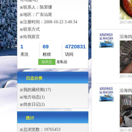
联系人：
陈荣骤
地区：
广东汕尾
注册时间：
2008-10-22 3:49:34
2017-09
联系方式
给我留言
沿海鸽
1
69
4720831
关注
粉丝
访问
加关注
发私信
2017-09
日志分类
我的藏经阁
(17)
沿海鸽
地方动态
(1)
鸽舍日记
(2)
统计
总浏览数：19765453
2017-09