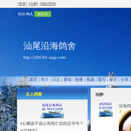
[登录]
[注册]
[我的空间]
粉丝
69人
加关注
汕尾沿海鸽舍
http://3426301.saige.com/
首页
|
简介
|
日志
|
赛绩
|
相册
|
视频
|
随写
|
留言
|
分享
主人档案
动静
沿海鸽
#公棚该不该公布死亡幼鸽足环号？
#
[写随写]