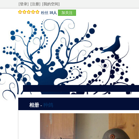
[登录]
[注册]
[我的空间]
粉丝
10人
加关注
相册 -
种鸽