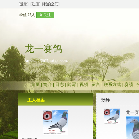
[登录]
[注册]
[我的空间]
粉丝
22人
加关注
龙一赛鸽
http://226007.saige.com/
首页
|
简介
|
日志
|
随写
|
视频
|
留言
|
联系方式
|
赛绩
|
主人档案
动静
龙一赛