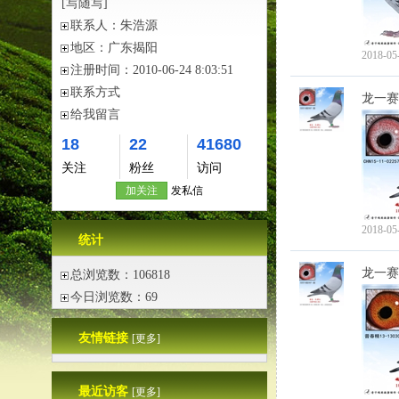
[写随写]
联系人：
朱浩源
地区：
广东揭阳
2018-05
注册时间：
2010-06-24 8:03:51
联系方式
龙一赛
给我留言
18
22
41680
关注
粉丝
访问
加关注
发私信
2018-05
统计
龙一赛
总浏览数：106818
今日浏览数：69
友情链接
[更多]
最近访客
[更多]