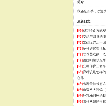
简介
我还是新手，欢迎
最新日志
[转]
成功喂食方式观
[转]
交鸽与归巢的恢
[转]
繁殖障碍之一因
[转]
多种羽翼理论见
[转]
念珠菌或鹅口疮
[转]
德拉帕荣获冠军
[转]
公棚作育三套车
[转]
育种该是怎样的
心得
[转]
出赛最佳状态几
[转]
詹森八大种鸽（
[转]
纯种杨阿连的特
[转]
怎样从翅膀形状