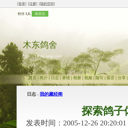
[登录]
[注册]
[我的空间]
粉丝
1人
加关注
木东鸽舍
http://21dong.saige.com/
首页
|
简介
|
日志
|
赛绩
|
相册
|
视频
|
随写
|
留言
|
分享
日志 -
我的藏经阁
探索鸽子
发表时间：2005-12-26 20:20