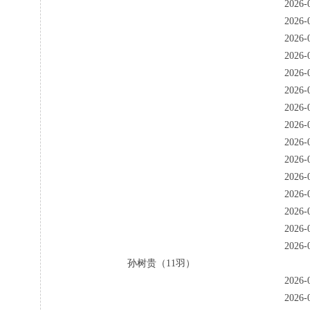
2026-
2026-
2026-
2026-
2026-
2026-
2026-
2026-
2026-
2026-
2026-
2026-
2026-
2026-
2026-
孙树贵（11羽）
2026-
2026-