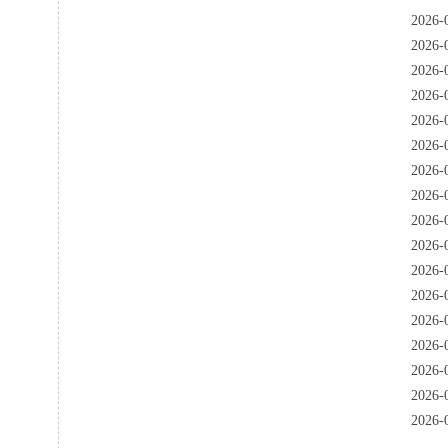
2026-
2026-
2026-
2026-
2026-
2026-
2026-
2026-
2026-
2026-
2026-
2026-
2026-
2026-
2026-
2026-
2026-