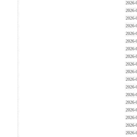
2026-
2026-
2026-
2026-
2026-
2026-
2026-
2026-
2026-
2026-
2026-
2026-
2026-
2026-
2026-
2026-
2026-
2026-