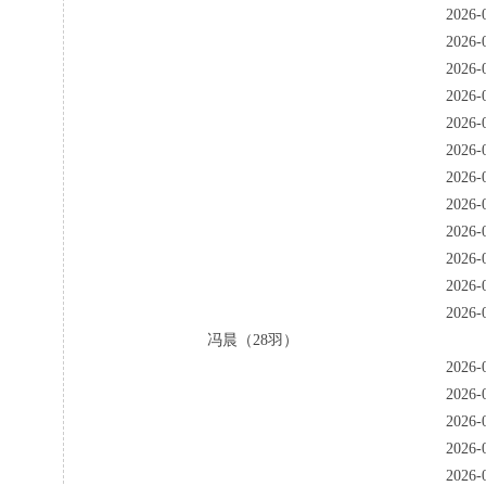
2026-
2026-
2026-
2026-
2026-
2026-
2026-
2026-
2026-
2026-
2026-
2026-
冯晨（28羽）
2026-
2026-
2026-
2026-
2026-