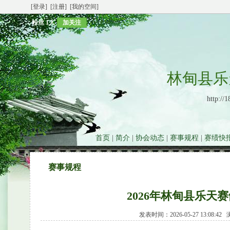
[登录]
[注册]
[我的空间]
粉丝
1人
加关注
林甸县乐
http://
首页
|
简介
|
协会动态
|
赛事规程
|
赛绩快
赛事规程
2026年林甸县乐
发表时间：2026-05-27 13:08:4