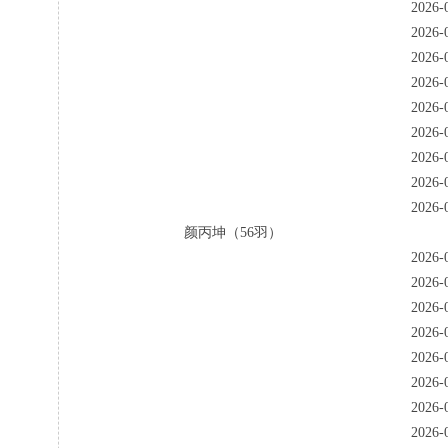
2026-
2026-
2026-
2026-
2026-
2026-
2026-
2026-
2026-
颜丙坤（56羽）
2026-
2026-
2026-
2026-
2026-
2026-
2026-
2026-