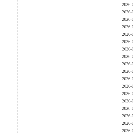
2026-
2026-
2026-
2026-
2026-
2026-
2026-
2026-
2026-
2026-
2026-
2026-
2026-
2026-
2026-
2026-
2026-
2026-