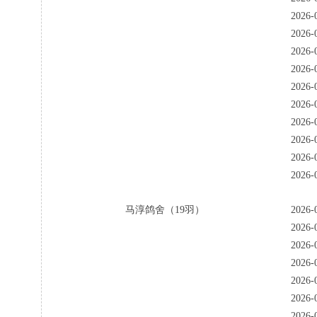
2026-
2026-
2026-
2026-
2026-
2026-
2026-
2026-
2026-
2026-
马淳鸽舍（19羽）
2026-
2026-
2026-
2026-
2026-
2026-
2026-