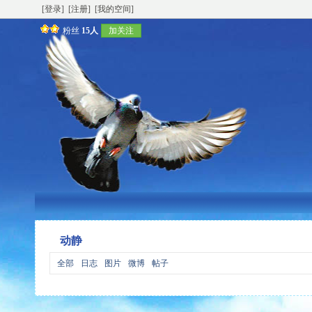
[登录]
[注册]
[我的空间]
粉丝
15人
加关注
动静
全部
日志
图片
微博
帖子