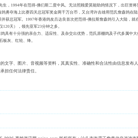
生，1994年在范得-佛们斯二度中风。无法照顾爱莫能助鸽情况下，出巨资将
氏詹森鸽勇夺海上比赛四关总冠军奖金两千万台币，又台湾许吉雄用范氏詹森鸽在
羽并获总冠军。1997年香港鸽友吕达良首次把范得-佛拉斯詹森鸽引入大陆，就在
120天），领先亚军23分钟之多。
鸽具有十分强的亲合力、适应性、及杂交出优势，范氏原棚鸽及子代多属中大
石板灰、红轮、绛。
布的文字、图片、音视频等资料，其真实性、准确性和合法性由信息发布
不承担任何法律责任。