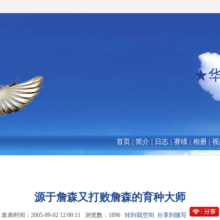
★
首页
|
简介
|
日志
|
赛绩
|
相册
|
视
源于詹森又打败詹森的育种大师
发表时间：2005-09-02 12:00:11 浏览数：1896
转到我空间
分享到随写