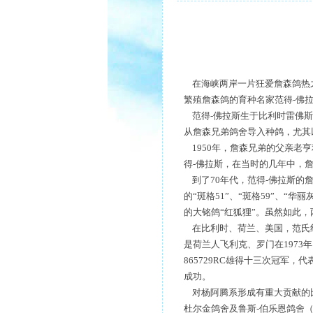
在海峡两岸一片狂爱詹森鸽热之
繁殖詹森鸽的育种名家范得-佛
范得-佛拉斯生于比利时雷佛斯
从詹森兄弟鸽舍导入种鸽，尤其以
1950年，詹森兄弟的父亲老亨
得-佛拉斯，在当时的几年中，
到了70年代，范得-佛拉斯的
的“斑格51”、“斑格59”、“
的大铭鸽“红狐狸”。虽然如此
在比利时、荷兰、美国，范氏红鸽更
是荷兰人飞利克、罗门在1973年
865729RC雄得十三次冠军，代
成功。
对杨阿腾系形成有重大贡献的比利
杜尔金鸽舍及鲁斯-伯乐恩鸽舍（