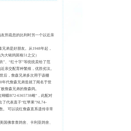
鸽友所疏忽的比利时另一个以近亲
兄弟是好朋友。从1948年起，
鸽为大铭鸽斑格51之父）
衣”、“红十字”等统统卖给了范
鸽近亲交配育种繁殖，优胜劣汰。
支世后，詹森兄弟多次用于该棚
在80年代詹森兄弟造就了闻名于世
打败詹森兄弟的詹森鸽。
B72-6365738雌“，此配对
了代表直子“红苹果”NL74-
军无数。 可以说红詹森直系遗传非常
了美国佛拿查鸽舍、卡利亚鸽舍、