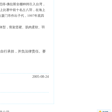
范得-佛拉斯全棚种鸽引入台湾，
陆上比赛中前十名占八羽，在海上
厦门市作出子代，1997年底四
体型，骨架坚硬、肌肉柔软、羽
人自行承担，并负法律责任。赛
2005-08-24