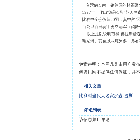
台湾鸽友南丰铭鸽园的林福财先
1997年，作出“海翔1号”范
比赛中全会仅归20羽，其中占4
百公里百日赛中勇夺冠军（鸽龄仅
以上足以说明范得-佛拉斯詹森
毛光滑。羽色以灰斑为多，另有
免责声明：本网凡是由用户发
鸽资讯网不提供任何保证，并
相关文章
比利时当代大名家罗森-波斯
评论列表
该信息禁止评论