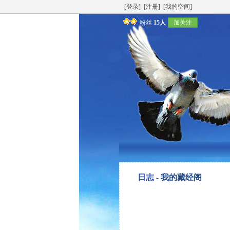
[登录]
[注册]
[我的空间]
粉丝
15人
加关注
日志 -
我的藏经阁