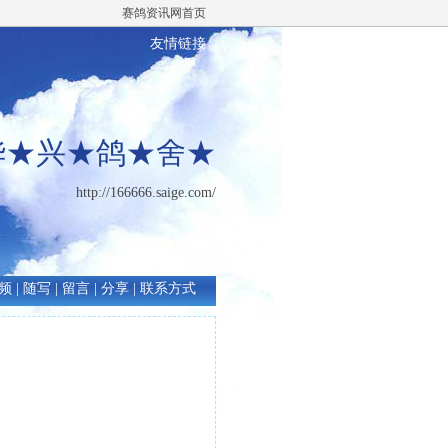
赛鸽资讯网首页
友情链接
华★兴★鸽★舍★
http://166666.saige.com/
频
|
随写
|
留言
|
分享
|
联系方式