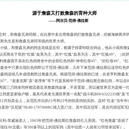
源于詹森又打败詹森的育种大师
——阿尔贝-范得-佛拉斯
时，和詹森兄弟同期，在比赛中多次用詹森鸽打败詹森兄弟，但被海峡两岸
拉斯先生是和詹森兄弟同等级的世界大师。
小镇，和詹森兄弟的阿连克镇是近邻，都属于得霍特联合鸽会，他从小就和詹森
买闻名于世的“红狐”血系为主，其中“红狐”血系为主，其中“红狐49”。（此
利詹森因不喜欢红色鸽将舍中的全部红色鸽和“神奇红母45”、“好红母49”、“红
詹森舍中只要出现红色鸽即让于范得-佛拉斯，几年下来范得-佛拉斯以这些红色
詹森鸽连续几年成绩都胜过詹森兄弟。根据范得-佛拉斯的口述，在老亨利詹森
华丽灰67”、“老麦克斯”及“老理奇”等下代直系精华于范得-佛拉斯交换红鸽，年以
，两面三刀鸽舍同样都流着近亲詹森鸽血缘，不容置疑，所以被世界言为是唯一
是家喻户晓，最具代表者当属世界第一名配”战斗机B69-6322235雄“及”红蝴蝶
12月拍卖会上，从范氏作出的15号和25号的拍卖鸽拍买的。这对“红金”当年作出
表直孙“汉尼拔”NL80-1797008RC雄入赏27次。其中四次冠军，其后代得冠
-里威迪老人，1963年把范得-佛拉斯红詹森鸽引入美国。“红色詹森”造就
现任AV总载）等300多羽以上的冠军鸽（其中伯恩一人就有32羽登录冠军）。