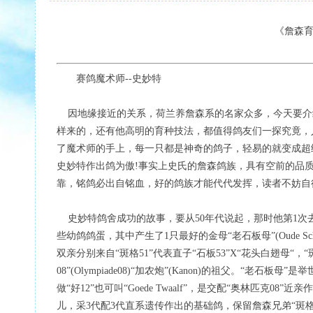
《詹森育
赛鸽魔术师--史妙特
因地缘接近的关系，荷兰养詹森系的名家众多，今天要介绍其中的佼
样来的，还有他高明的育种技法，都值得鸽友们一探究竟，人称其为
了魔术师的手上，每一只都是神奇的鸽子，轻易的就变成超
史妙特作出鸽为傲!事实上史氏的詹森鸽族，具有空前的品
靠，铭鸽必出自铭血，好的鸽族才能代代发挥，读者不妨自
史妙特鸽舍成功的故事，要从50年代说起，那时他第1次
些幼鸽鸽蛋，其中产生了1只最好的金母“老石板母”(Oude Scha
双亲分别来自“斑格51”代表直子“石板53”X“花头白翅母“
08”(Olympiade08)“加农炮”(Kanon)的祖父。“老石板母
做“好12”也可叫“Goede Twaalf”，是交配“奥林匹克
儿，采3代配3代直系遗传作出的基础鸽，保留詹森兄弟“斑格51