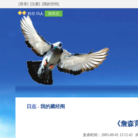
[登录]
[注册]
[我的空间]
粉丝
15人
加关注
日志 -
我的藏经阁
《詹森
发表时间：2005-09-01 13:12:4