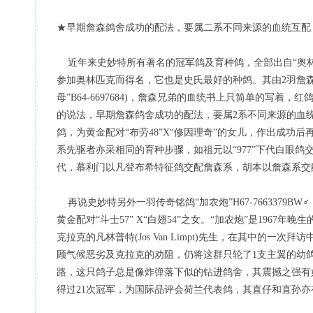
★早期詹森鸽舍成功的配法，要属二系不同来源的血统互配
近年来史妙特所有著名的冠军鸽及育种鸽，全部出自“奥林匹克0
参加奥林匹克而得名，它也是史氏最好的种鸽。其由2羽詹森兄弟作出
母”B64-6697684)，詹森兄弟的血统书上只简单的写
的说法，早期詹森鸽舍成功的配法，要属2系不同来源的血统互配，
鸽，为黄金配对“布劳48”X“修因理奇”的女儿，作出成功
系先驱者亦采相同的育种步骤，如祖元以“977”下代白眼鸽
代，慕利门以凡登布希特征鸽交配詹森系，胡本以詹森系交配相同起源
再说史妙特另外一羽传奇铭鸽“加农炮”H67-7663379BW♂，
黄金配对“斗士57” X“白翅54”之女。“加农炮”是1967年
克拉克的凡林普特(Jos Van Limpt)先生，在其中的
顾气候恶劣及克拉克的劝阻，仍将这群只轮了1支主翼的幼
路，这只鸽子总是像炸弹落下似的钻进鸽舍，其震撼之强有如
得过21次冠军，为国际品评会荷兰代表鸽，其直仔和直孙亦