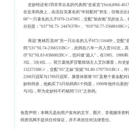
史妙特还有1羽非常出名的代表鸽“史崔克”(Strik)H66-4
在近亲鸽身上，由克拉克著名的“年轻配对”所生，但每次比赛
08”一只著名的儿子H70-2147085，交配“加农炮”兄的女儿，
分别是：“637”NL75- 2447637B♂、“810”NL77-25688
再说“奥林匹克08”另一只出名的儿子H72-516409，交配“
鸽“531”NL74-2366531BC♂，此鸽在八年一共入赏10
仔“02”NL83-8386802BC♂，也叫做“超人”，在1985、1
3位、3次4位…。荷兰庞地罗莎繁殖场主人艾尔康普，向史妙特购
1322733BC♂，交配“05”之妹“安妮”NL80-17977011BC♀
2208只冠军与1789只冠军。康普休斯将“05”及整个黄金配对
妙特鸽舍，他购买了6只幼鸽和1个鸽蛋，1990年他作出新的“5
与3位，即为史妙特不朽铭鸽“531”之孙鸽。
免责声明：本网凡是由用户发布的文字、图片、音视频等资
鸽资讯网不提供任何保证，并不承担任何法律责任。