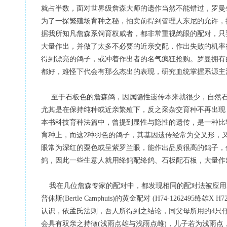
就占半数，面对世界级詹森大师的遗作当然不能错过，罗曼
为了一探繁殖场育种之秘，拍卖前得到管理人东尼的允许，
据我所知凡詹森系饲育权威者，都非常重视鸽眼的配对，只
大量作出，并做了太多不必要的近亲交配，作出失败的机率
得到漂亮的鸽子，或冲着作出者的名气疯狂抢购。罗曼拥有的
都好，难怪下代会有那么杰出的表现，研究血统掌握系源主
至于石板色的詹森鸽，因属隐性遗传本来就很少，自然石
尤其是在保持纯种或近亲繁殖下，反之采杂交育种不再出现
本书科技育种法篇中，曾提到显性与隐性的遗传，是一种比
育种上，而这2种羽色的鸽子，其基因遗传经常为交叉形，
眼常为深红的粟色或呈紫罗兰眼，能作出品质很高的鸽子，
鸽，因此一些生意人就用绛鸽配绛鸽、石板配石板，大量作
我在几位詹森专家的配对中，都发现相同的配对法被应用
普休斯(Bertle Camphuis)的黄金配对 (H74-126249
认识，依孟氏法则，吾人所得到之结论，同父母所用的4只仔鸽
会具有双亲之持徵(浅雨点雄与浅雨点雌)，儿子若为浅雨