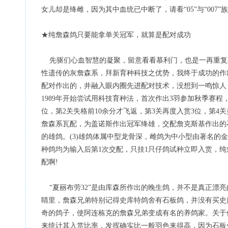
女儿却是绛雌，因为其中血统已中断了，请看“05”与“007
★纯詹森鸽只要能拿单关冠军，就算是配对成功
先驱们心血智慧的凝聚，留意看看慕利门，也是一再重复
性遗传的灰詹森系，拜新育种科技之优势，我终于成功的作出自己
配对作出的，井融入眼内圈先进配对技术，没想到一鸣惊人
1989年开始尝试用科技育种法，首次作出3羽参加秋季赛程，
位，第2关失格前10余分才飞返，第3关再度入赏3位，第4关
詹森系瓦配，为盖诺斯作出冠军绛雄，交配詹克斯基作出的石
的雄鸽。(3)雄鸽体属中型龙骨深，雌鸽为中小型由著名的金
种鸽均为输入后第1次交配，只挂1只仔鸽试种立即入赏，
配啊!
“夏丽布劳32”是由库森所作出的晚生鸽，并不是真正漂亮的鸽子
睛里，詹森兄弟特别记得史库特鸽舍有石板鸽，并没有买史
奇的鸽子，使阿连栋克的詹森兄弟变成有名的养鸽家。关于
来统计其入赏比率，发挥确实比一般羽色来得高，因为石板