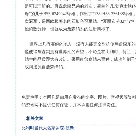
是可以理解的。再说詹森兄弟的老友，荷兰的凡.勃克士铁(Van 
母”的儿子B55-6249942绛雄，作出了“138”H58-356138
次冠军，是西欧极著名的石板色冠军鸽。“夏丽布劳32”与
他鸽数分钟，也就成为詹森鸽系的注册商标了。
世界上凡有赛鸽的地方，没有人能完全对抗使翔詹森系的
也使得詹森鸽拥有世界性的声望，不论是在比利时、荷兰、
鸽舍的品质即大有改进。采用红詹森鸽来育种，成功的例子
或间接源自詹森绛鸽。
免责声明：本网凡是由用户发布的文字、图片、音视频等资
鸽资讯网不提供任何保证，并不承担任何法律责任。
相关文章
比利时当代大名家罗森-波斯