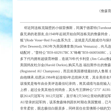
《詹森育
邻近阿连栋克隔壁的小镇雷佛斯，同属于德霍特(Turnhout)联合会
森兄弟的老朋友,自1948年起就开始自阿连栋克的詹森鸽舍
狐”(Rode Vosse=Red Fox)血系为主，这就是凡氏
(Plet Deweerd),1963年为美国佛拿查(Hank Ven
础配对，“普特公”B59-602917BC X“绛雌”B59-66
多下代均拥有超级育种眼，造就70年代卡利亚 (Jim Cal
美国鸽友杜尔金(Harold Durkin),购买凡连.福拉斯
(Registered AU Champions)，而且前美国赛绩最好的
由他继承,伯恩从1984年起连续6年总统杯大奖，其全美排
该项奖是每年由全美评选最佳纪录鸽，将其成绩与血统输入美
上榜，超过全美其他任何鸽舍，其头号王牌种公“273” AU8
获2614只冠军与 3012只冠军，直仔有2只500公里幼鸽赛
AU登录的冠军鸽，该系詹森绛鸽因长时期在美国繁殖，已
非常柔软，眼志极佳白眼居多，同样居住在雷佛斯小镇的艾德兰.迪