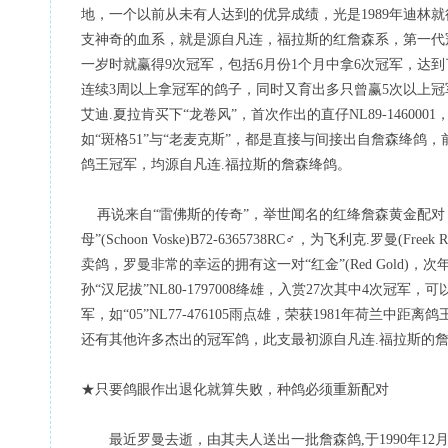
地，一个以前从未有人达到的优异成绩，光是1989年迪林
支神奇的血系，就是源自凡连，福拉斯的红詹森系，第一代冠军基础鸽B
一岁时就赢得9次冠军，包括6月份1个月中拿6次冠军，达
连续3周以上拿冠军的鸽子，同时又育出多只曾赢5次以上
艾迪.夏拉肯买下“龙卷风”，首次作出的直仔NL89-1460
如“斑格51”与“老麦克斯”，都是直接与间接出自詹森绛鸽，
鸽王冠军，均源自凡连.福拉斯的詹森绛鸽。
再说来自“雷佛斯的传奇”，举世闻名的红绛詹森黄金配对，“最好的红狐”(
母”(Schoon Voske)B72-6365738RC♂，为飞利克.罗曼(F
卖鸽，罗曼非常的幸运的拥有这一对“红金”(Red Gold)，次
孙“汉尼拔”NL80-1797008绛雄，入赏27次其中4次
军，如“05”NL77-476105雨点雄，荣获1981年荷兰中距离鸽
还有其他许多杰出的冠军鸽，此支最初源自凡连.福拉斯的詹
★只要鸽眼作出退化就算失败，种鸽必须重新配对
最近罗曼去逝，由其夫人送出一批詹森鸽,于1990年12