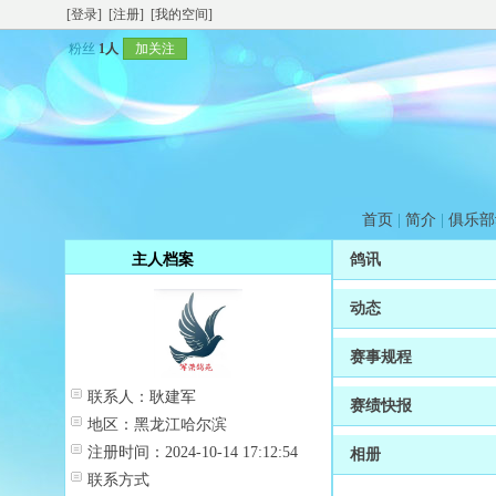
[登录]
[注册]
[我的空间]
粉丝
1人
加关注
首页
|
简介
|
俱乐部
主人档案
鸽讯
动态
赛事规程
联系人：
耿建军
赛绩快报
地区：
黑龙江哈尔滨
注册时间：
2024-10-14 17:12:54
相册
联系方式