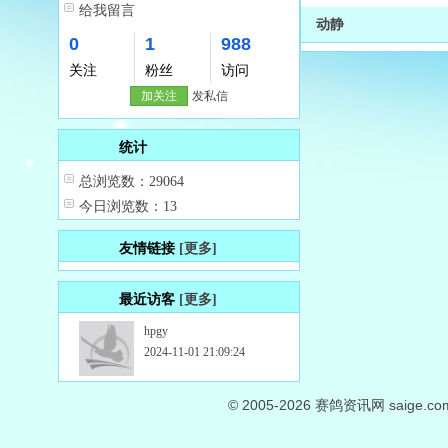
给我留言
动静
0
1
988
关注
粉丝
访问
加关注
发私信
统计
总浏览数：29064
今日浏览数：13
友情链接
[更多]
最近访客
[更多]
hpgy
2024-11-01 21:09:24
© 2005-2026
赛鸽资讯网
saige