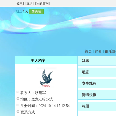
[登录]
[注册]
[我的空间]
粉丝
1人
加关注
首页
|
简介
|
俱乐部
主人档案
鸽讯
动态
赛事规程
联系人：
耿建军
赛绩快报
地区：
黑龙江哈尔滨
注册时间：
2024-10-14 17:12:54
相册
联系方式