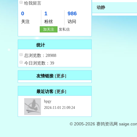
给我留言
动静
0
1
986
关注
粉丝
访问
加关注
发私信
统计
总浏览数：28988
今日浏览数：39
友情链接
[更多]
最近访客
[更多]
hpgy
2024-11-01 21:09:24
© 2005-2026
赛鸽资讯网
saige