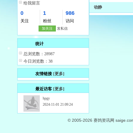
给我留言
动静
0
1
986
关注
粉丝
访问
加关注
发私信
统计
总浏览数：28987
今日浏览数：38
友情链接
[更多]
最近访客
[更多]
hpgy
2024-11-01 21:09:24
© 2005-2026
赛鸽资讯网
saige