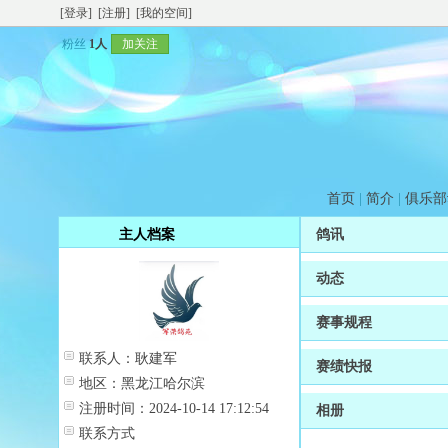
[登录]
[注册]
[我的空间]
粉丝
1人
加关注
首页
|
简介
|
俱乐部
主人档案
鸽讯
动态
赛事规程
联系人：
耿建军
赛绩快报
地区：
黑龙江哈尔滨
注册时间：
2024-10-14 17:12:54
相册
联系方式