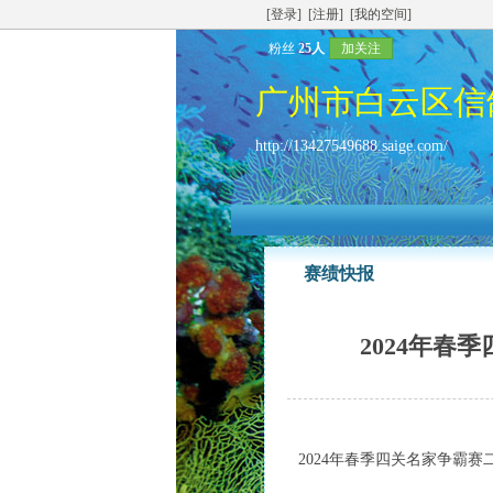
[登录]
[注册]
[我的空间]
粉丝
25人
加关注
广州市白云区信
http://13427549688.saige.com/
赛绩快报
2024年
2024年春季四关名家争霸赛