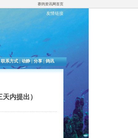
赛鸽资讯网首页
友情链接
|
联系方式
|
动静
|
分享
|
鸽讯
三天内提出）