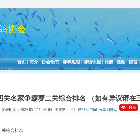
鸽协会
首页
|
简介
|
协会动态
|
赛事规程
|
赛绩快报
|
相册
|
视频
|
留言
春季四关名家争霸赛二关综合排名 （如有异议请在
发表时间：2024-05-17 15:36:04 浏览数：944
转到我空间
分享到随写
二关综合排名